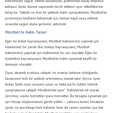
indirilmesini sağlar. Sitenin kullanıcıları, platformun kolay empieza
kullanıcı dostu düzeni sayesinde tercih ettikleri spor etkinliklerine
kolay bir ?ekilde ve hızlı bir şekilde bahis oynayabilirler. Mostbet’te
promosyon kodlarını kullanmak için, bunları kayıt veya ödeme
sırasında uygun alana girmeniz yeterlidir.
Mostbet’te Bahis Türleri
Eğer bir kriket hayranıysanız, Mostbet bahislerinizi yapmak için
mükemmel bir yerdir. Buz hokeyi hayranıysanız, Mostbet
bahislerinizi yapmak için mükemmel bir yer olacaktır. Eğer bir
basketbol hayranıysanız, Mostbet’te bahis oynamak keyifli bir
deneyim olacaktır.
Oyun, dinamik oranlara sahiptir ve oranlar lehinize olduğunda
kazancınızı hızlı bir şekilde artırmanıza olanak tanır. Ayrıca, oyun
birkaç farklı oyun seviyesi sunar ve hatta pe?in ödüllü liderlik
yarışmalarına sahiptir. Mostbet’teki spor” “bahislerine ek olarak,
çevrimiçi casino hizmetleri para mevcuttur. Bu hesapta oynamak için
ayrı hesap oluşturmanıza gerek yoktur – yalnızca bonus hesapları
ayrılır ve ana hesap hem bahisler hem de casino oyunları için tek