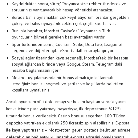
Kaydolduktan sonra, süreç” “boyunca size rehberlik edecek ve
sorularınızı yanıtlayacak bir hesap yöneticisi atanacaktır.
Burada bahis oynamaktan çok keyif alıyorum, oranlar gerçekten
çok iyi ve bahis oynayabilecekleri çok çeşitli sporlar var.
Bununla beraber, Mostbet Casino’da” “oynamanın Türk
oyuncuların bilmesi gereken bazı avantajları vardır.
Spor türlerinden sonra, Counter–Strike, Dota two, League of
Legends ve diğerleri gibi eSports dalları sırayla giriyor.
Sosyal ağlar üzerinden kayıt seçeneği, Mostbet’teki bir hesabın
sosyal ağlardan birinde veya Google, Steam, Telegram’daki
hesaba bağlanmasını içerir.
Mostbet uygulamasında bir bonus almak için kullanmak
istediğiniz bonusu seçmeli ve şartlar ve koşullarda belirtilen
koşullara uymalısınız.
Ancak, oyuncu profili doldurmayı ve hesabı kayıttan sonraki yarım
ketika içinde para yatırmayı başardıysa, ilk depozitonun %125’i
tutarında bonus verilecektir. Casino bonusu seçerken, 100 TL’den
depozito yatırırken ek olarak 250 ücretsiz spin alabilirsiniz. E-posta
ile kayıt yaptırırsanız – Mostbet’ten gelen postada belirtilen adrese
gelecek olan bağlantıyı kullanarak e-posta adresini onaylamanız