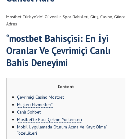
Mostbet Türkiye’de! Güvenilir Spor Bahisleri, Giriş, Casino, Güncel
Adres
“mostbet Bahisçisi: En İyi
Oranlar Ve Çevrimiçi Canlı
Bahis Deneyimi
Content
Çevrimiçi Casino Mostbet
Müşteri Hizmetleri”
Canlı Sohbet
Mostbet’te Para Çekme Yöntemleri
Mobil Uygulamada Oturum Açma Ve Kayıt Olma”
“özellikleri