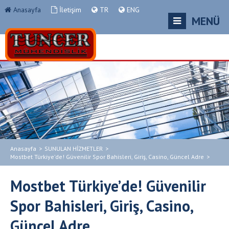
Anasayfa
İletişim
TR
ENG
MENÜ
Anasayfa
>
SUNULAN HİZMETLER
>
Mostbet Türkiye’de! Güvenilir Spor Bahisleri, Giriş, Casino, Güncel Adre
>
Mostbet Türkiye’de! Güvenilir
Spor Bahisleri, Giriş, Casino,
Güncel Adre