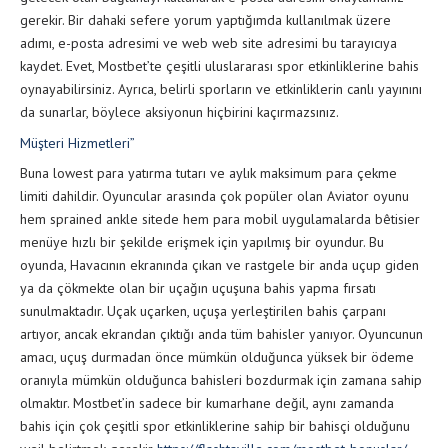
gerekir. Bir dahaki sefere yorum yaptığımda kullanılmak üzere
adımı, e-posta adresimi ve web web site adresimi bu tarayıcıya
kaydet. Evet, Mostbet’te çeşitli uluslararası spor etkinliklerine bahis
oynayabilirsiniz. Ayrıca, belirli sporların ve etkinliklerin canlı yayınını
da sunarlar, böylece aksiyonun hiçbirini kaçırmazsınız.
Müşteri Hizmetleri”
Buna lowest para yatırma tutarı ve aylık maksimum para çekme
limiti dahildir. Oyuncular arasında çok popüler olan Aviator oyunu
hem sprained ankle sitede hem para mobil uygulamalarda bêtisier
menüye hızlı bir şekilde erişmek için yapılmış bir oyundur. Bu
oyunda, Havacının ekranında çıkan ve rastgele bir anda uçup giden
ya da çökmekte olan bir uçağın uçuşuna bahis yapma fırsatı
sunulmaktadır. Uçak uçarken, uçuşa yerleştirilen bahis çarpanı
artıyor, ancak ekrandan çıktığı anda tüm bahisler yanıyor. Oyuncunun
amacı, uçuş durmadan önce mümkün olduğunca yüksek bir ödeme
oranıyla mümkün olduğunca bahisleri bozdurmak için zamana sahip
olmaktır. Mostbet’in sadece bir kumarhane değil, aynı zamanda
bahis için çok çeşitli spor etkinliklerine sahip bir bahisçi olduğunu