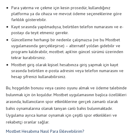
Para yatırma ve çekme için kesin prosedür, kullandığınız
platforma ya da cihaza ve mevcut ödeme seçeneklerine göre
farklılık gösterebilir.
Kayıt sırasında yapılmadıysa, belirtilen telefon numarasını ve e-
postayı da teyit etmeniz gerekir.
Güncelleme herhangi bir nedenle çalışmazsa (ve bu Mostbet
uygulamasında gerçekleşirse) – alternatif yoldan gidebilir ve
programı kaldırabilir, mostbet. apk’nin güncel sürümü üzerinden
tekrar kurabilirsiniz.
Mostbet giriş olarak kişisel hesabınıza giriş yapmak için kayıt
sırasında belirtilen e-posta adresini veya telefon numarasını ve
hesap şifrenizi kullanabilirsiniz.
Bu, hoşgeldin bonusu veya casino oyunu almak ve ödeme talebinde
bulunmak için ön koşuldur. Mostbet uygulamasının başlıca özellikleri
arasında, kullanıcıların spor etkinliklerine gerçek zamanlı olarak
bahis oynamalarına olanak tanıyan canlı bahis bulunmaktadır.
Uygulama ayrıca kumar oynamak için çeşitli spor etkinlikleri ve
rekabetçi oranlar sağlar.
Mostbet Hesabıma Nasıl Para Ekleyebilirim?