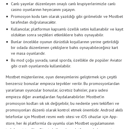
Canlı yayınlar düzenleyen onaylı canlı krupiyerlerimizle canlı
casino oyunlarının heyecanını yaşayın.
Promosyon kodu tam olarak yazıldığı gibi girilmelidir ve Mostbet
tarafından doğrulanacaktır.
Kullanıcılar, platformun kapsamlı özellik setini kullanabilir ve kayıt
olduktan sonra seçtikleri etkinliklere bahis oynayabilir.
Bunlar öncelikle oyunun dürüstlük koşullarının yerine getirildiği
bir odada düzenlenen çekilişlere bahis oynayabileceğiniz kart
ve masa oyunlarıdır.
Bu mod çoğu yuvada, sanal sporda, özellikle de popüler Aviator
gibi crash oyunlarında kullanılabilir.
Mostbet müşterilerine, oyun deneyimlerini geliştirmek için çeşitli
benzersiz bonuslar empieza teşvikler verilir. Bu promosyonlardan
yararlanan oyuncular bonuslar, ücretsiz bahisler, para iadesi
empieza diğer avantajlardan faydalanabilirler. Mostbet’in
promosyon kodları sık sık değişebilir, bu nedenle yeni teklifleri ve
promosyonları düzenli olarak kontrol etmek önemlidir. Android akıllı
telefonlar için Mostbet resmi web sitesi ve iOS cihazlar için App-
store, her iki platformla da uyumlu olan Mostbet uygulamasının