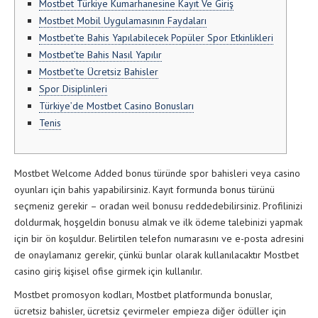
Mostbet Türkiye Kumarhanesine Kayıt Ve Giriş
Mostbet Mobil Uygulamasının Faydaları
Mostbet’te Bahis Yapılabilecek Popüler Spor Etkinlikleri
Mostbet’te Bahis Nasıl Yapılır
Mostbet’te Ücretsiz Bahisler
Spor Disiplinleri
Türkiye’de Mostbet Casino Bonusları
Tenis
Mostbet Welcome Added bonus türünde spor bahisleri veya casino
oyunları için bahis yapabilirsiniz. Kayıt formunda bonus türünü
seçmeniz gerekir – oradan weil bonusu reddedebilirsiniz. Profilinizi
doldurmak, hoşgeldin bonusu almak ve ilk ödeme talebinizi yapmak
için bir ön koşuldur. Belirtilen telefon numarasını ve e-posta adresini
de onaylamanız gerekir, çünkü bunlar olarak kullanılacaktır Mostbet
casino giriş kişisel ofise girmek için kullanılır.
Mostbet promosyon kodları, Mostbet platformunda bonuslar,
ücretsiz bahisler, ücretsiz çevirmeler empieza diğer ödüller için