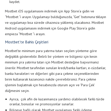
kaydet.
Mostbet iOS uygulamasını indirmek için App Store’a gidin ve
“Mostbet “i arayın. Uygulamayı bulduğunuzda, “Get” butonuna tıklayın
ve uygulamayı kısa sürede cihazınıza yüklemiş olacaksınız. Mostbet
Android uygulamasını indirmek için Google Play Store’a gidin
empieza “Mostbet “i arayın.
Mostbet’te Bahis Çeşitleri
Mostbet’te minimum para yatırma tutarı seçilen yönteme göre
değişiklik gösterebilir. Belirli bir yöntem ve bölgeniz için kesin
minimum pra yatırma tutarı için Mostbet desteğine başvurmanız
önerilir. Mostbet tarafından sunulan kredi/banka kartları, e-cüzdanlar,
banka havaleleri ve diğerleri gibi para çekme seçeneklerinden
birini kullanarak kazancınızı nakde çevirebilirsiniz. Para çekme
işlemini başlatmak için hesabınızda oturum açın ve ‘Para Çek’
düğmesini seçin.
Ayrıca, çok afin de kazanmanıza yardımcı olabilecek farklı türde
oranlar, bonuslar ve promosyonlar sunarlar.
Bölgeye bağlı olarak, Mostbet uygulaması farklı ödeme