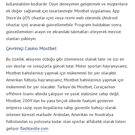
kullanılabilen kodlardır. Oyun deneyimini geliştirmek ve müşterilere
ek değer sağlamak için tasarlanmıştır. Mostbet uygulaması, App
Store’da (iOS cihazlar için) veya resmi web sitesinde (Android
cihazlar için) aranarak güncellenebilir. Programı bulduktan sonra,
güncellemeleri arayın ve ekrandaki talimatları izleyerek mevcut
olanları yükleyin.
Çevrimiçi Casino Mostbet
Bu özellik, aksiyonu olduğu gibi izlemenize olanak tanır ve sizi en
son skorlar ve sonuçlarla güncel tutar. Motor sporları hayranıysanız,
Mostbet bahislerinizi yapmak için mükemmel bir yer olacaktır.
Amerikan futbolu hayranıysanız, Mostbet bahislerinizi yapmak için
mükemmel bir yer olacaktır. Türkiye’de Mostbet, Curaçao’nun
offshore lisansı altında çalışıyor ve yasal statüsüne sahip değil.
Mostbet, 2009’dan bu yana birçok ülkede faaliyet gösteren
empieza cazip oyun koşullarına sahip güvenilir bahisçi olarak
ünlenen küresel markadır. Ardından, Amerikan ve Avustralya
futbolundan su polosuna kadar olan sporlar alfabetik olarak listesi
geliyor
flashtaville.com
.